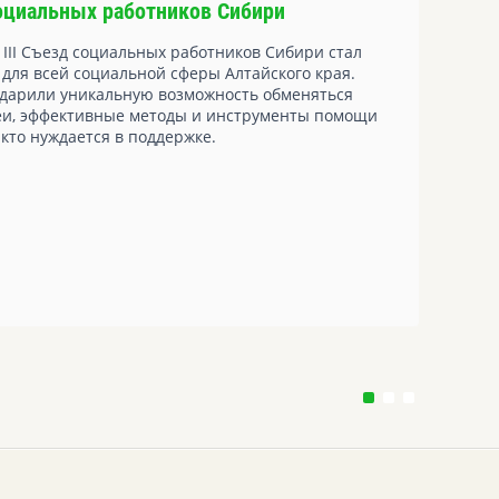
социальных работников Сибири
 III Съезд социальных работников Сибири стал
О
ля всей социальной сферы Алтайского края.
уз
дарили уникальную возможность обменяться
еи, эффективные методы и инструменты помощи
 кто нуждается в поддержке.
ув
за
мо
пр