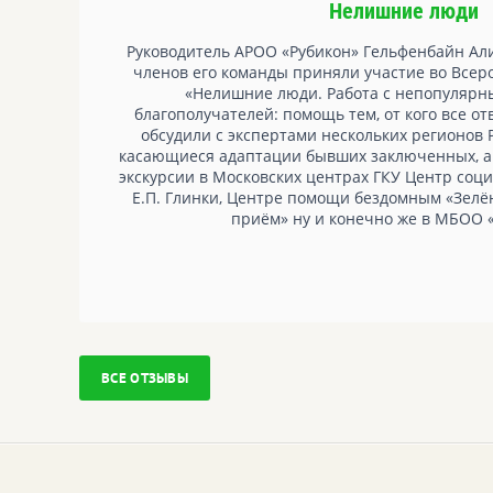
Нелишние люди
ей
Руководитель АРОО «Рубикон» Гельфенбайн Ал
ать
членов его команды приняли участие во Все
«Нелишние люди. Работа с непопулярн
благополучателей: помощь тем, от кого все отв
обсудили с экспертами нескольких регионов
ес.
касающиеся адаптации бывших заключенных, а 
о
экскурсии в Московских центрах ГКУ Центр со
его
Е.П. Глинки, Центре помощи бездомным «Зелё
ан,
приём» ну и конечно же в МБОО 
ния
ВСЕ ОТЗЫВЫ