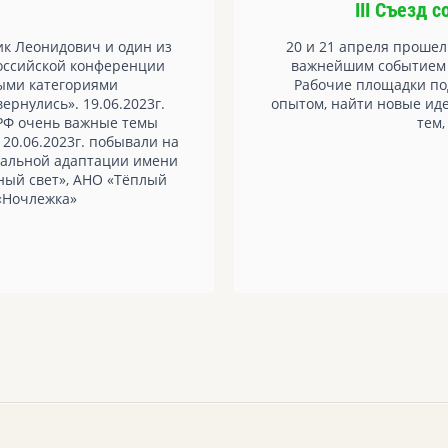
III Съезд 
ик Леонидович и один из
20 и 21 апреля прошел
российской конференции
важнейшим событием д
ыми категориями
Рабочие площадки по
ернулись». 19.06.2023г.
опытом, найти новые ид
 РФ очень важные темы
тем,
20.06.2023г. побывали на
циальной адаптации имени
ный свет», АНО «Тёплый
«Ночлежка»